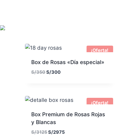
¡Oferta!
Box de Rosas «Día especial»
E
E
S/
350
S/
300
l
l
p
p
r
r
e
e
¡Oferta!
c
c
Box Premium de Rosas Rojas
i
i
y Blancas
o
o
o
a
E
E
S/
3125
S/
2975
r
c
l
l