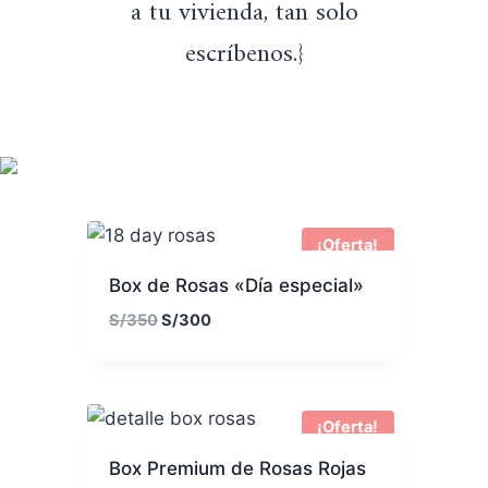
a tu vivienda, tan solo
escríbenos.}
¡Oferta!
Box de Rosas «Día especial»
E
E
S/
350
S/
300
l
l
p
p
r
r
e
e
¡Oferta!
c
c
Box Premium de Rosas Rojas
i
i