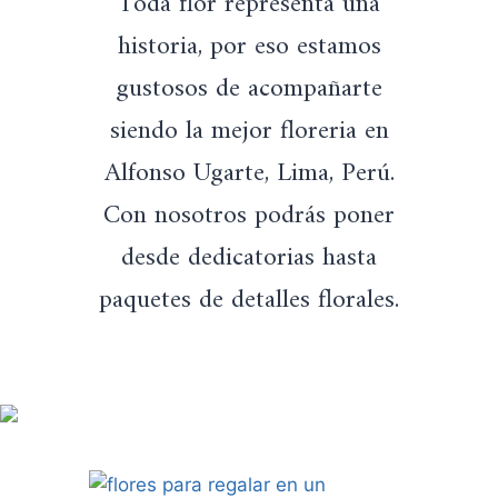
Toda flor representa una
e
:
.
r
S
historia, por eso estamos
a
/
gustosos de acompañarte
:
1
S
4
siendo la mejor floreria en
/
9
1
.
Alfonso Ugarte, Lima, Perú.
7
Con nosotros podrás poner
4
.
desde dedicatorias hasta
paquetes de detalles florales.