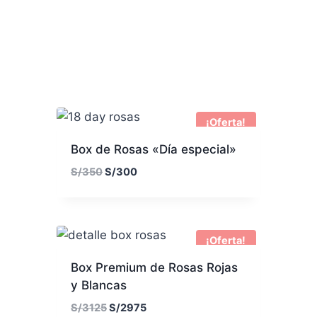
¡Oferta!
Box de Rosas «Día especial»
E
E
S/
350
S/
300
l
l
p
p
r
r
e
e
¡Oferta!
c
c
Box Premium de Rosas Rojas
i
i
y Blancas
o
o
o
a
E
E
S/
3125
S/
2975