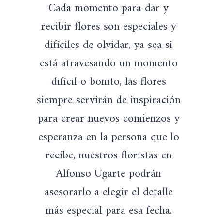
Cada momento para dar y
6
l
s
1
e
:
recibir flores son especiales y
.
r
S
difíciles de olvidar, ya sea si
a
/
:
0
está atravesando un momento
S
.
/
difícil o bonito, las flores
1
siempre servirán de inspiración
1
3
para crear nuevos comienzos y
.
esperanza en la persona que lo
recibe, nuestros floristas en
Alfonso Ugarte podrán
asesorarlo a elegir el detalle
más especial para esa fecha.